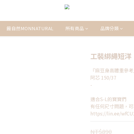
饅自然MONNATURAL
所有商品
品牌分類
工裝綁繩短洋
『麻豆身高體重參考
阿芯 150/37
-
適合S-L的寶寶們
有任何尺寸問題，可私
https://lin.ee/wfCU
NT$890