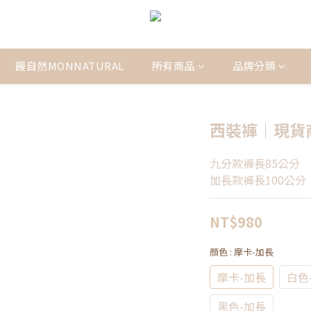
饅自然MONNATURAL
所有商品
品牌分類
西裝褲｜現貨
九分款褲長85公分
加長款褲長100公分
NT$980
顏色
: 摩卡-加長
摩卡-加長
白色
黑色-加長