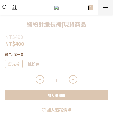
繽紛針織長裙|現貨商品
NT$490
NT$400
顏色
: 螢光黃
螢光黃
桃粉色
加入購物車
加入追蹤清單