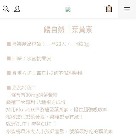
饅自然｜葉黃素
■ 盒裝產品容量：一盒28入，一條20g
■ 口味：水蜜桃果凍
■ 食用方式：每日1-2條不侷限時段
■ 產品特色：
一條含有30mg的葉黃素
嚴選三大專利 八種複方成份
採用FloraGLO®游離型葉黃素，提供超強吸收率
相較酯化型葉黃素，游離型更有感！
乾澀OUT！疲勞OUT！
水蜜桃風味大人小孩都喜歡，號稱最好吃的葉黃素